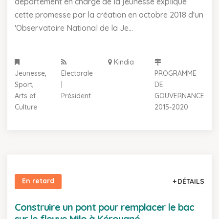
département en charge de la jeunesse explique
cette promesse par la création en octobre 2018 d'un
'Observatoire National de la Je...
Kindia
Jeunesse,
Electorale
PROGRAMME
Sport,
|
DE
Arts et
Président
GOUVERNANCE
Culture
2015-2020
En retard
DÉTAILS
Construire un pont pour remplacer le bac
sur le fleuve Milo à Kérouané